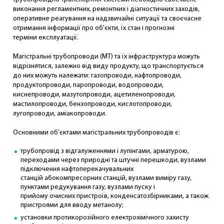
виконання регламентних, ремонтних і діагностичних заходів,
оперативне реагування на надзвичайні ситуації та своєчасне
отримання інформації про об'єкти, їх стан і прогнозні
терміни експлуатації.
Магістральні трубопроводи (МТ) та їх інфраструктура можуть
відрізнятися, залежно від виду продукту, що транспортується
до них можуть належати: газопроводи, нафтопроводи,
продуктопроводи, паропроводи, водопроводи,
киснепроводи, мазутопроводи, ацетиленопроводи,
мастилопроводи, бензопроводи, кислотопроводи,
лугопроводи, аміакопроводи.
Основними об'єктами магістральних трубопроводів є:
трубопровід з відгалуженнями і лупінгами, арматурою,
переходами через природні та штучні перешкоди, вузлами
підключення нафтоперекачувальних
станцій абокомпресорних станцій, вузлами виміру газу,
пунктами редукування газу, вузлами пуску і
прийому очисних пристроїв, конденсатозбірниками, а також
пристроями для вводу метанолу;
установки протикорозійного електрохімічного захисту