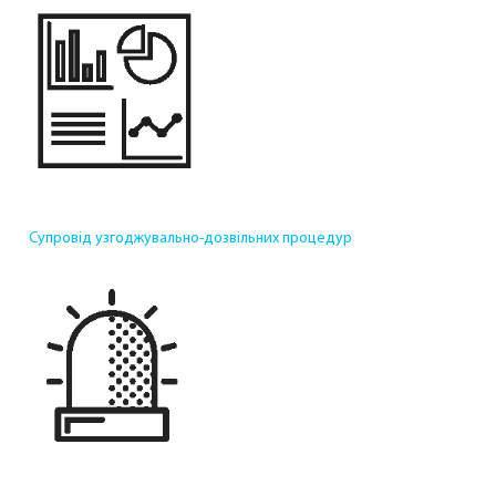
Супровід узгоджувально-дозвільних процедур