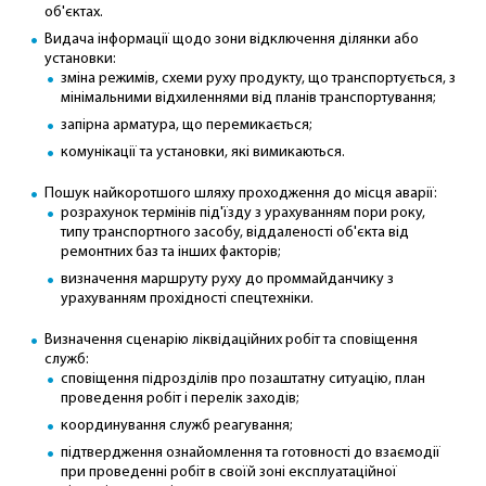
об'єктах.
Видача інформації щодо зони відключення ділянки або
установки:
зміна режимів, схеми руху продукту, що транспортується, з
мінімальними відхиленнями від планів транспортування;
запірна арматура, що перемикається;
комунікації та установки, які вимикаються.
Пошук найкоротшого шляху проходження до місця аварії:
розрахунок термінів під'їзду з урахуванням пори року,
типу транспортного засобу, віддаленості об'єкта від
ремонтних баз та інших факторів;
визначення маршруту руху до проммайданчику з
урахуванням прохідності спецтехніки.
Визначення сценарію ліквідаційних робіт та сповіщення
служб:
сповіщення підрозділів про позаштатну ситуацію, план
проведення робіт і перелік заходів;
координування служб реагування;
підтвердження ознайомлення та готовності до взаємодії
при проведенні робіт в своїй зоні експлуатаційної